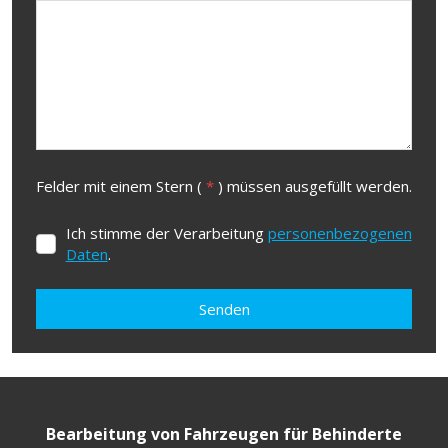
Felder mit einem Stern (
*
) müssen ausgefüllt werden.
Ich stimme der Verarbeitung
personenbezogenen
Ich
Daten
.
stimme
der
Verarbeitung
personenbezogenen
Senden
Daten
.
Formulář
se
nepodařilo
Bearbeitung von Fahrzeugen für Behinderte
odeslat.