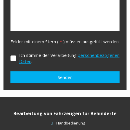
Felder mit einem Stern (
*
) müssen ausgefüllt werden.
Ich stimme der Verarbeitung
personenbezogenen
Ich
Daten
.
stimme
der
Verarbeitung
personenbezogenen
Senden
Daten
.
Formulář
se
nepodařilo
Bearbeitung von Fahrzeugen für Behinderte
odeslat.
Handbedienung