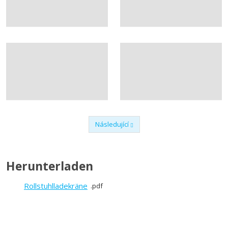
Následující
Předchozí
Herunterladen
Rollstuhlladekräne
pdf