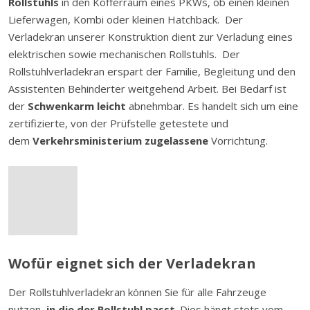
Rollstuhls
in den Kofferraum eines PKWs, ob einen kleinen
Lieferwagen, Kombi oder kleinen Hatchback. Der
Verladekran unserer Konstruktion dient zur Verladung eines
elektrischen sowie mechanischen Rollstuhls. Der
Rollstuhlverladekran erspart der Familie, Begleitung und den
Assistenten Behinderter weitgehend Arbeit. Bei Bedarf ist
der
Schwenkarm leicht
abnehmbar. Es handelt sich um eine
zertifizierte, von der Prüfstelle getestete und
dem
Verkehrsministerium zugelassene
Vorrichtung.
Wofür eignet sich der Verladekran
Der Rollstuhlverladekran können Sie für alle Fahrzeuge
nutzen,
in
die der Rollstuhl passt
. Dies hängt stets vom