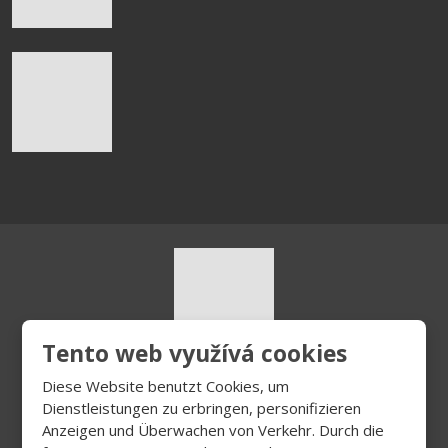
Tento web využívá cookies
© 2026, HURT s.r.o.
Diese Website benutzt Cookies, um
Sitemap
|
Privatleben
Dienstleistungen zu erbringen, personifizieren
VYROBILA
Anzeigen und Überwachen von Verkehr. Durch die