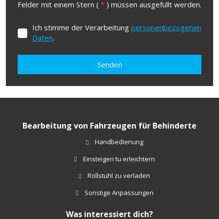
Felder mit einem Stern (
*
) müssen ausgefüllt werden.
Ich stimme der Verarbeitung
personenbezogenen
Ich
Daten
.
stimme
der
Verarbeitung
personenbezogenen
Senden
Daten
.
Formulář
se
nepodařilo
Bearbeitung von Fahrzeugen für Behinderte
odeslat.
Handbedienung
Einsteigen tu erleichtern
Rollstuhl zu verladen
Sonstige Anpassungen
Was interessiert dich?